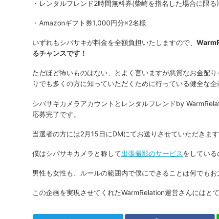
・レンタルフレンド2時間無料券(柴崎を指名した場合に限る)
・Amazonギフト券1,000円分×2名様
いずれもシバサキが料金を全額負担いたしますので、
War
るチャンスです！
ただほど怖いものはない、とよく言いますが悪質なお金配り
りでも多くの方に知っていただくために行っている健全な企
シバサキカメラアカウントとレンタルフレンドby WarmRe
応募完了です。
当選者の方には2月15日にDMにてお送りさせていただきま
僕はシバサキカメラと称して
出張撮影のサービス
をしている
男性も女性も、ルールの範囲内で僕にできることは何でもお
この企画を実現させてくれたWarmRelation運営さんには