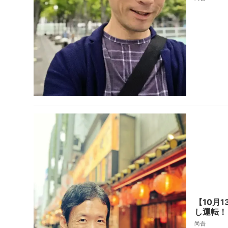
【10月
し運転！
尚吾