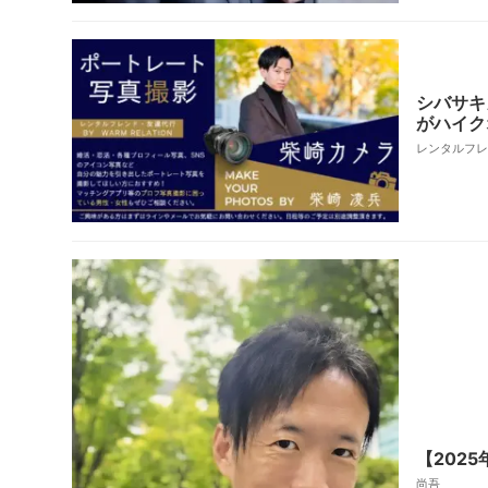
シバサキ
がハイク
レンタルフレンド
【202
尚吾