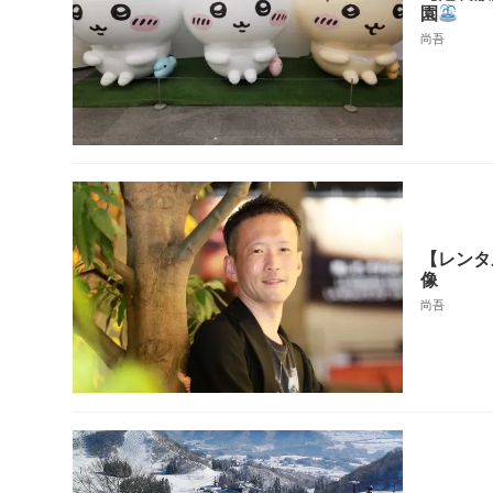
園
尚吾
【レンタ
像
尚吾