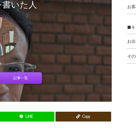
を書いた人
お客
■キ
お出
その
吾
記事一覧
LINE
Copy