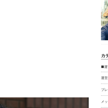
カ
■運
運営
プレ
メッ