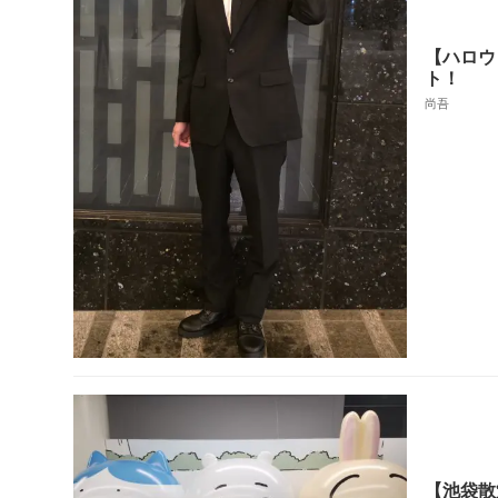
【ハロウ
ト！
尚吾
【池袋散