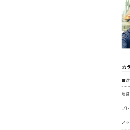
カ
■運
運営
プレ
メッ