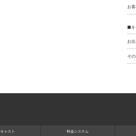
お客
■キ
お出
その
籍キャスト
料金システム