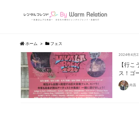
ホーム
>
フェス
2024年4月2
【行こ
ス！ゴ
尚吾