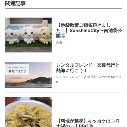
関連記事
【池袋散策ご指名頂きまし
た！】SunshineCity〜南池袋公
園
尚吾
レンタルフレンド・友達代行と
熱海に行こう！
レンタルフレンド・友達代行 By Warm Relatio
n
【料理が趣味】キッカケはコロ
ナ禍の一人BBQ