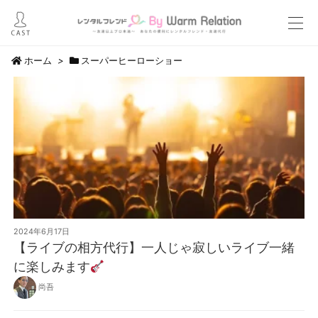
ホーム
>
スーパーヒーローショー
2024年6月17日
【ライブの相方代行】一人じゃ寂しいライブ一緒
に楽しみます
尚吾