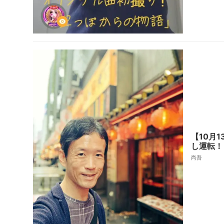
【10月
し運転！
尚吾