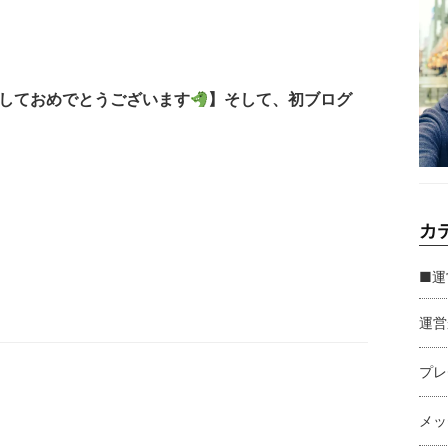
しておめでとうございます
】そして、初ブログ
カ
■運
運営
プレ
メッ