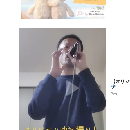
【オリジ
尚吾