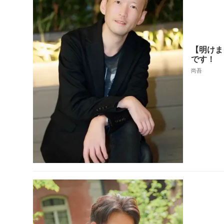
【明けま
です！
尚吾