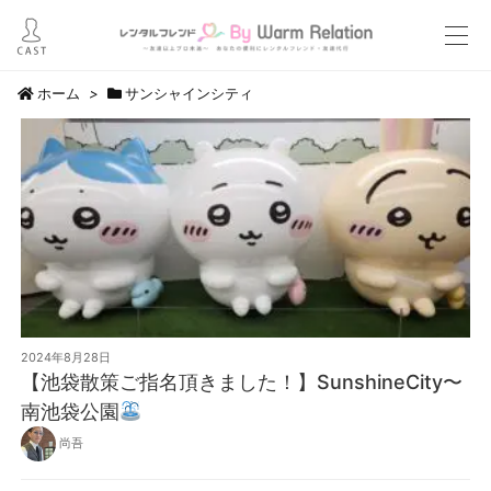
ホーム
>
サンシャインシティ
2024年8月28日
【池袋散策ご指名頂きました！】SunshineCity〜
南池袋公園
尚吾