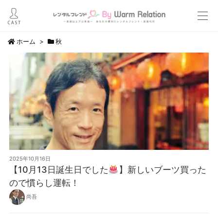
ホーム
>
秋
2025年10月16日
【10月13日誕生日でした
】新しいブーツ買った
ので慣らし運転！
尚吾