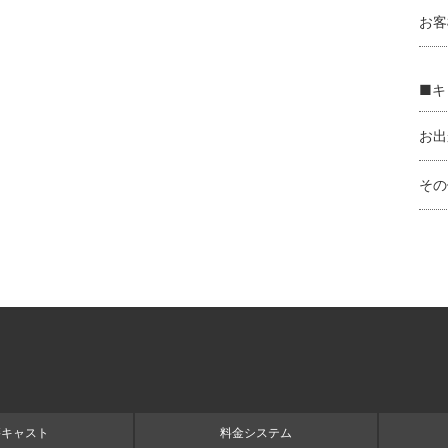
お客
■キ
お出
その
籍キャスト
料金システム