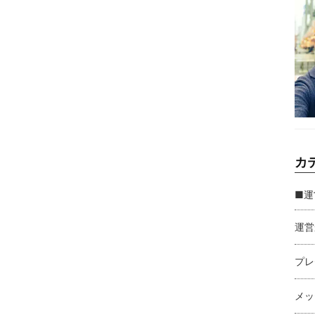
カ
■運
運営
プレ
メッ