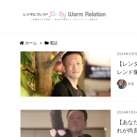
ホーム
>
電話
2024年2月1
【レン
レンド
尚吾
2024年1月2
【あな
れが尚