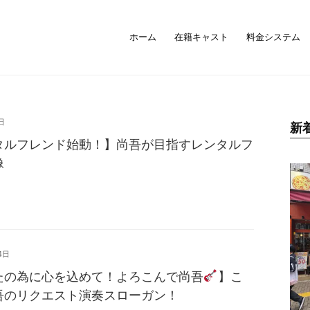
ホーム
在籍キャスト
料金システム
日
新
タルフレンド始動！】尚吾が目指すレンタルフ
像
4日
たの為に心を込めて！よろこんで尚吾
】こ
吾のリクエスト演奏スローガン！