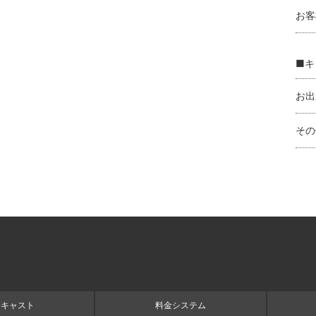
お客
■キ
お出
その
籍キャスト
料金システム