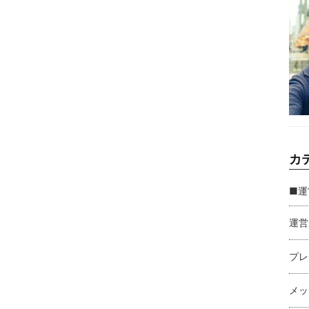
カ
■運
運営
プレ
メッ