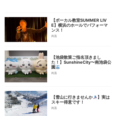
【ボーカル教室SUMMER LIV
E】横浜のホールでパフォーマ
ンス！
尚吾
【池袋散策ご指名頂きまし
た！】SunshineCity〜南池袋公
園
尚吾
【雪山に行きませんか
】実は
スキー得意です！
尚吾